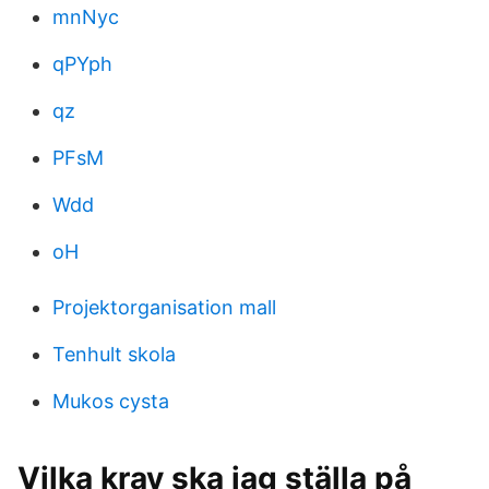
mnNyc
qPYph
qz
PFsM
Wdd
oH
Projektorganisation mall
Tenhult skola
Mukos cysta
Vilka krav ska jag ställa på